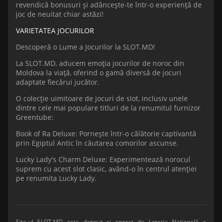
revendică bonusuri și adâncește-te într-o experiență de
joc de neuitat chiar astăzi!
VARIETATEA JOCURILOR
Descoperă o Lume a Jocurilor la SLOT.MD!
La SLOT.MD, aducem emoția jocurilor de noroc din
Moldova la viață, oferind o gamă diversă de jocuri
adaptate fiecărui jucător.
O colecție uimitoare de jocuri de slot, inclusiv unele
dintre cele mai populare titluri de la renumitul furnizor
Greentube:
Book of Ra Deluxe: Pornește într-o călătorie captivantă
prin Egiptul Antic în căutarea comorilor ascunse.
Lucky Lady's Charm Deluxe: Experimentează norocul
suprem cu acest slot clasic, având-o în centrul atenției
pe renumita Lucky Lady.
Site-ul SLOT.MD este deținut și operat de Loteria Națională a