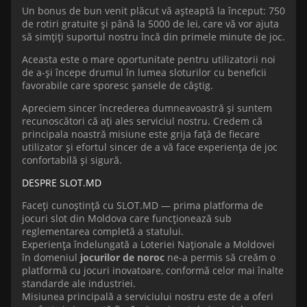
Un bonus de bun venit plăcut vă așteaptă la început: 750
de rotiri gratuite și până la 5000 de lei, care vă vor ajuta
să simțiți suportul nostru încă din primele minute de joc.
Aceasta este o mare oportunitate pentru utilizatorii noi
de a-și începe drumul în lumea sloturilor cu beneficii
favorabile care sporesc șansele de câștig.
Apreciem sincer încrederea dumneavoastră și suntem
recunoscători că ați ales serviciul nostru. Credem că
principala noastră misiune este grija față de fiecare
utilizator și efortul sincer de a vă face experiența de joc
confortabilă și sigură.
DESPRE SLOT.MD
Faceți cunoștință cu SLOT.MD — prima platforma de
jocuri slot din Moldova care funcționează sub
reglementarea completă a statului.
Experiența îndelungată a Loteriei Naționale a Moldovei
în domeniul
jocurilor de noroc
ne-a permis să creăm o
platformă cu jocuri inovatoare, conformă celor mai înalte
standarde ale industriei.
Misiunea principală a serviciului nostru este de a oferi