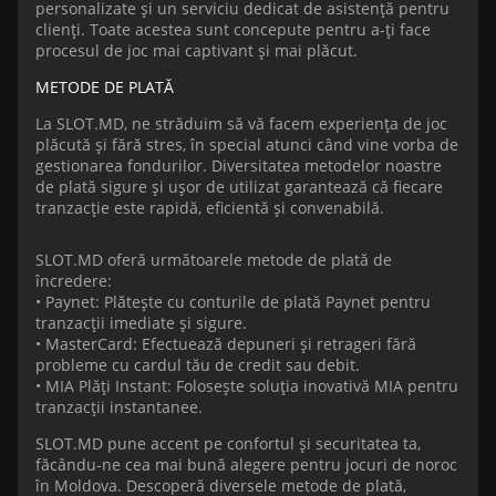
personalizate și un serviciu dedicat de asistență pentru
clienți. Toate acestea sunt concepute pentru a-ți face
procesul de joc mai captivant și mai plăcut.
METODE DE PLATĂ
La SLOT.MD, ne străduim să vă facem experiența de joc
plăcută și fără stres, în special atunci când vine vorba de
gestionarea fondurilor. Diversitatea metodelor noastre
de plată sigure și ușor de utilizat garantează că fiecare
tranzacție este rapidă, eficientă și convenabilă.
SLOT.MD oferă următoarele metode de plată de
încredere:
• Paynet: Plătește cu conturile de plată Paynet pentru
tranzacții imediate și sigure.
• MasterCard: Efectuează depuneri și retrageri fără
probleme cu cardul tău de credit sau debit.
• MIA Plăți Instant: Folosește soluția inovativă MIA pentru
tranzacții instantanee.
SLOT.MD pune accent pe confortul și securitatea ta,
făcându-ne cea mai bună alegere pentru jocuri de noroc
în Moldova. Descoperă diversele metode de plată,