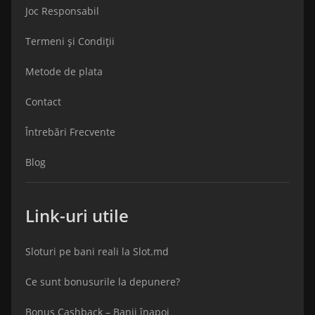
Joc Responsabil
Termeni și Condiții
Metode de plata
Contact
Întrebări Frecvente
Blog
Link-uri utile
Sloturi pe bani reali la Slot.md
Ce sunt bonusurile la depunere?
Bonus Cashback – Banii înapoi