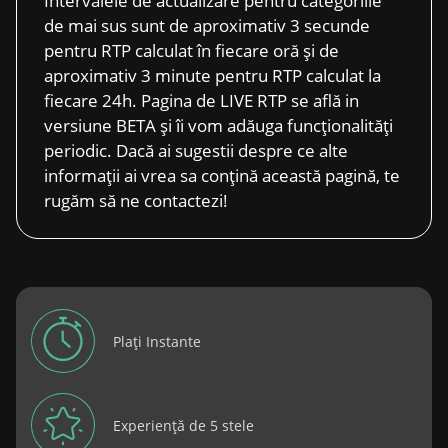
Intervalele de actualizare pentru categoriile
de mai sus sunt de aproximativ 3 secunde
pentru RTP calculat în fiecare oră și de
aproximativ 3 minute pentru RTP calculat la
fiecare 24h. Pagina de LIVE RTP se află in
versiune BETA și îi vom adăuga funcționalități
periodic. Dacă ai sugestii despre ce alte
informații ai vrea sa conțină această pagină, te
rugăm să ne contactezi!
Plați Instante
Experiență de 5 stele