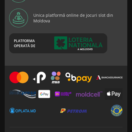
Unica platformă online de jocuri slot din
Moldova
PLATFORMA
OPERATĂ DE