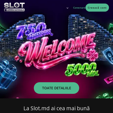
Conectare
Creează cont
TOATE DETALIILE
La Slot.md ai cea mai bună