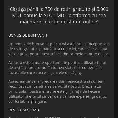
Câștigă până la 750 de rotiri gratuite și 5.000
MDL bonus la SLOT.MD - platforma cu cea
mai mare colecție de sloturi online!
BONUS DE BUN-VENIT
Un bonus de bun venit plăcut vă așteaptă la început: 750
de rotiri gratuite și până la 5000 de lei, care vă vor ajuta
să simțiți suportul nostru încă din primele minute de joc.
Aceasta este o mare oportunitate pentru utilizatorii noi
de a-și începe drumul în lumea sloturilor cu beneficii
favorabile care sporesc șansele de câștig.
Apreciem sincer încrederea dumneavoastră și suntem
recunoscători că ați ales serviciul nostru. Credem că
principala noastră misiune este grija față de fiecare
utilizator și efortul sincer de a vă face experiența de joc
confortabilă și sigură.
DESPRE SLOT.MD