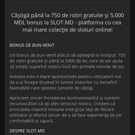
Câștigă până la 750 de rotiri gratuite și 5.000
MDL bonus la SLOT.MD - platforma cu cea
mai mare colecție de sloturi online!
BONUS DE BUN-VENIT
Un bonus de bun venit plăcut vă așteaptă la început: 750
de rotiri gratuite și până la 5000 de lei, care vă vor ajuta
să simțiți suportul nostru încă din primele minute de joc.
Aceasta este o mare oportunitate pentru utilizatorii noi
de a-și începe drumul în lumea sloturilor cu beneficii
favorabile care sporesc șansele de câștig.
Apreciem sincer încrederea dumneavoastră și suntem
recunoscători că ați ales serviciul nostru. Credem că
principala noastră misiune este grija față de fiecare
utilizator și efortul sincer de a vă face experiența de joc
confortabilă și sigură.
DESPRE SLOT.MD