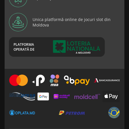
Unica platformă online de jocuri slot din
Moldova
PLATFORMA
OPERATĂ DE