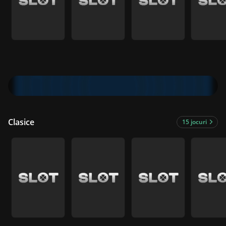
Clasice
15 jocuri