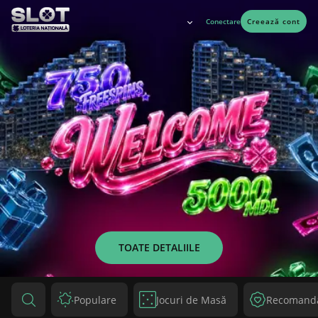
Conectare
Creează cont
TOATE DETALIILE
Populare
Jocuri de Masă
Recomand