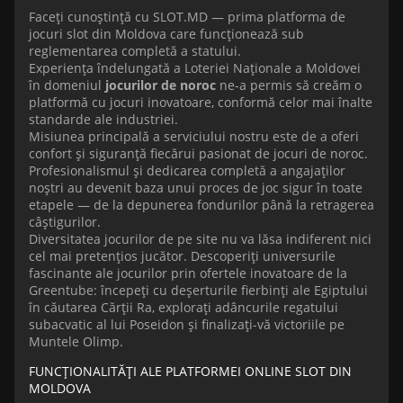
Faceți cunoștință cu SLOT.MD — prima platforma de
jocuri slot din Moldova care funcționează sub
reglementarea completă a statului.
Experiența îndelungată a Loteriei Naționale a Moldovei
în domeniul
jocurilor de noroc
ne-a permis să creăm o
platformă cu jocuri inovatoare, conformă celor mai înalte
standarde ale industriei.
Misiunea principală a serviciului nostru este de a oferi
confort și siguranță fiecărui pasionat de jocuri de noroc.
Profesionalismul și dedicarea completă a angajaților
noștri au devenit baza unui proces de joc sigur în toate
etapele — de la depunerea fondurilor până la retragerea
câștigurilor.
Diversitatea jocurilor de pe site nu va lăsa indiferent nici
cel mai pretențios jucător. Descoperiți universurile
fascinante ale jocurilor prin ofertele inovatoare de la
Greentube: începeți cu deșerturile fierbinți ale Egiptului
în căutarea Cărții Ra, explorați adâncurile regatului
subacvatic al lui Poseidon și finalizați-vă victoriile pe
Muntele Olimp.
FUNCȚIONALITĂȚI ALE PLATFORMEI ONLINE SLOT DIN
MOLDOVA