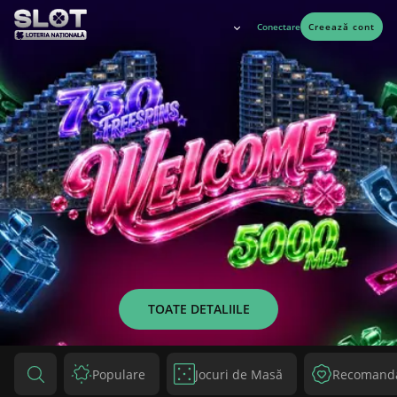
Conectare
Creează cont
TOATE DETALIILE
Populare
Jocuri de Masă
Recomand