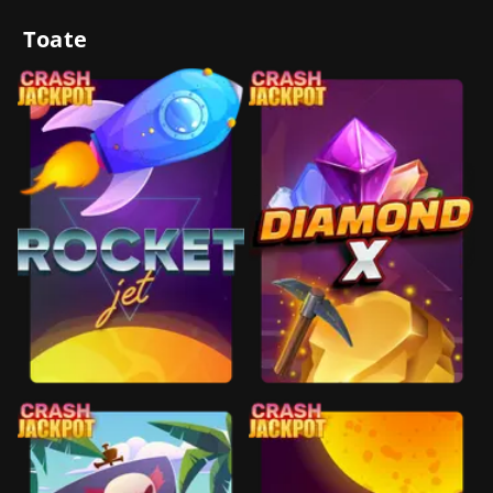
Toate