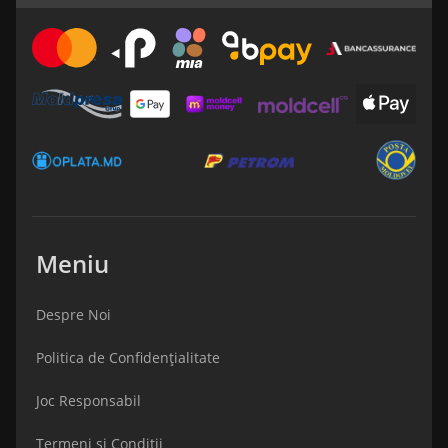
Meniu
Despre Noi
Politica de Confidențialitate
Joc Responsabil
Termeni și Condiții