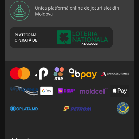
Unica platformă online de jocuri slot din
Moldova
PLATFORMA
OPERATĂ DE