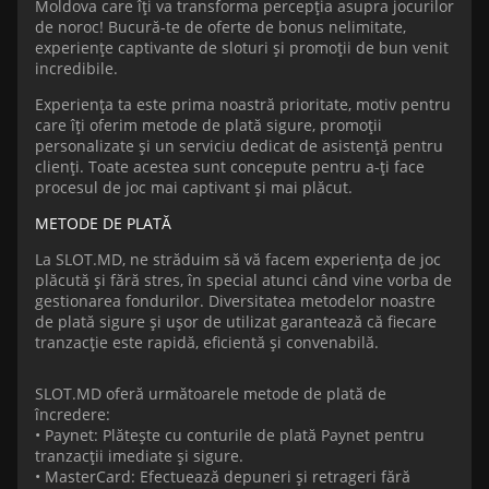
Moldova care îți va transforma percepția asupra jocurilor
de noroc! Bucură-te de oferte de bonus nelimitate,
experiențe captivante de sloturi și promoții de bun venit
incredibile.
Experiența ta este prima noastră prioritate, motiv pentru
care îți oferim metode de plată sigure, promoții
personalizate și un serviciu dedicat de asistență pentru
clienți. Toate acestea sunt concepute pentru a-ți face
procesul de joc mai captivant și mai plăcut.
METODE DE PLATĂ
La SLOT.MD, ne străduim să vă facem experiența de joc
plăcută și fără stres, în special atunci când vine vorba de
gestionarea fondurilor. Diversitatea metodelor noastre
de plată sigure și ușor de utilizat garantează că fiecare
tranzacție este rapidă, eficientă și convenabilă.
SLOT.MD oferă următoarele metode de plată de
încredere:
• Paynet: Plătește cu conturile de plată Paynet pentru
tranzacții imediate și sigure.
• MasterCard: Efectuează depuneri și retrageri fără