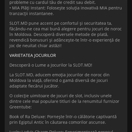
probleme cu cardul tău de credit sau debit.
• MIA Plăți Instant: Folosește soluția inovativă MIA pentru
tranzacții instantanee.
SLOT.MD pune accent pe confortul și securitatea ta,
făcându-ne cea mai bună alegere pentru jocuri de noroc
în Moldova. Descoperă diversele metode de plată,
revendică bonusuri și adâncește-te într-o experiență de
joc de neuitat chiar astăzi!
VARIETATEA JOCURILOR
Descoperă o Lume a Jocurilor la SLOT.MD!
La SLOT.MD, aducem emoția jocurilor de noroc din
Moldova la viață, oferind o gamă diversă de jocuri
adaptate fiecărui jucător.
O colecție uimitoare de jocuri de slot, inclusiv unele
dintre cele mai populare titluri de la renumitul furnizor
Greentube:
Book of Ra Deluxe: Pornește într-o călătorie captivantă
prin Egiptul Antic în căutarea comorilor ascunse.
Lucky Lady's Charm Deluxe: Experimentează norocul