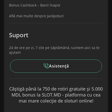
Bonus Cashback – Banii înapoi
Află mai multe despre Jackpoturi
Suport
24 de ore pe zi, 7 zile pe săptămână, suntem aici sa te
ajutam
Asistență
Câștigă până la 750 de rotiri gratuite și 5.000
MDL bonus la SLOT.MD - platforma cu cea
mai mare colecție de sloturi online!