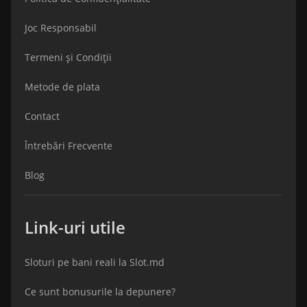
Joc Responsabil
Termeni și Condiții
Metode de plata
Contact
Întrebări Frecvente
Blog
Link-uri utile
Sloturi pe bani reali la Slot.md
Ce sunt bonusurile la depunere?