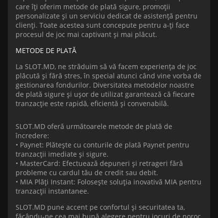
care îți oferim metode de plată sigure, promoții
personalizate și un serviciu dedicat de asistență pentru
clienți. Toate acestea sunt concepute pentru a-ți face
procesul de joc mai captivant și mai plăcut.
METODE DE PLATĂ
La SLOT.MD, ne străduim să vă facem experiența de joc
plăcută și fără stres, în special atunci când vine vorba de
gestionarea fondurilor. Diversitatea metodelor noastre
de plată sigure și ușor de utilizat garantează că fiecare
tranzacție este rapidă, eficientă și convenabilă.
SLOT.MD oferă următoarele metode de plată de
încredere:
• Paynet: Plătește cu conturile de plată Paynet pentru
tranzacții imediate și sigure.
• MasterCard: Efectuează depuneri și retrageri fără
probleme cu cardul tău de credit sau debit.
• MIA Plăți Instant: Folosește soluția inovativă MIA pentru
tranzacții instantanee.
SLOT.MD pune accent pe confortul și securitatea ta,
făcându-ne cea mai bună alegere pentru jocuri de noroc