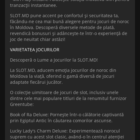
tranzacții instantanee.
SLOT.MD pune accent pe confortul și securitatea ta,
făcându-ne cea mai bună alegere pentru jocuri de noroc
în Moldova. Descoperă diversele metode de plată,
revendică bonusuri și adâncește-te într-o experiență de
joc de neuitat chiar astăzi!
VARIETATEA JOCURILOR
Descoperă o Lume a Jocurilor la SLOT.MD!
La SLOT.MD, aducem emoția jocurilor de noroc din
Moldova la viață, oferind o gamă diversă de jocuri
adaptate fiecărui jucător.
O colecție uimitoare de jocuri de slot, inclusiv unele
dintre cele mai populare titluri de la renumitul furnizor
Greentube:
Book of Ra Deluxe: Pornește într-o călătorie captivantă
prin Egiptul Antic în căutarea comorilor ascunse.
Lucky Lady's Charm Deluxe: Experimentează norocul
suprem cu acest slot clasic, având-o în centrul atenției