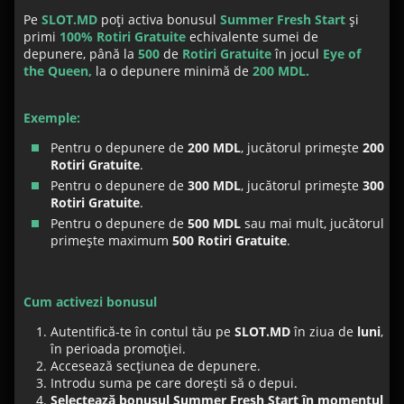
Pe
SLOT.MD
poți activa bonusul
Summer Fresh Start
și
primi
100% Rotiri Gratuite
echivalente sumei de
depunere, până la
500
de
Rotiri Gratuite
în jocul
Eye of
the Queen,
la o depunere minimă de
200 MDL.
Exemple:
Pentru o depunere de
200 MDL
, jucătorul primește
200
Rotiri Gratuite
.
Pentru o depunere de
300 MDL
, jucătorul primește
300
Rotiri Gratuite
.
Pentru o depunere de
500 MDL
sau mai mult, jucătorul
primește maximum
500 Rotiri Gratuite
.
Cum activezi bonusul
Autentifică-te în contul tău pe
SLOT.MD
în ziua de
luni
,
în perioada promoției.
Accesează secțiunea de depunere.
Introdu suma pe care dorești să o depui.
Selectează bonusul Summer Fresh Start în momentul