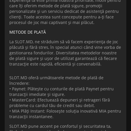
Experiența ta este prima noastră prioritate, motiv pentru
care îți oferim metode de plată sigure, promoții
personalizate și un serviciu dedicat de asistență pentru
clienți. Toate acestea sunt concepute pentru a-ți face
procesul de joc mai captivant și mai plăcut.
METODE DE PLATĂ
La SLOT.MD, ne străduim să vă facem experiența de joc
plăcută și fără stres, în special atunci când vine vorba de
gestionarea fondurilor. Diversitatea metodelor noastre
de plată sigure și ușor de utilizat garantează că fiecare
tranzacție este rapidă, eficientă și convenabilă.
SLOT.MD oferă următoarele metode de plată de
încredere:
• Paynet: Plătește cu conturile de plată Paynet pentru
tranzacții imediate și sigure.
• MasterCard: Efectuează depuneri și retrageri fără
probleme cu cardul tău de credit sau debit.
• MIA Plăți Instant: Folosește soluția inovativă MIA pentru
tranzacții instantanee.
SLOT.MD pune accent pe confortul și securitatea ta,