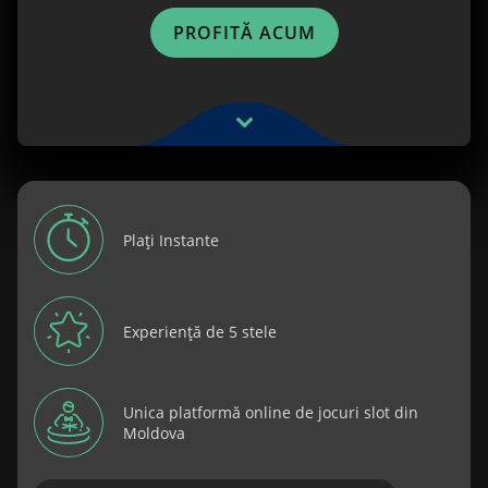
PROFITĂ ACUM
Plați Instante
Experiență de 5 stele
Unica platformă online de jocuri slot din
Moldova