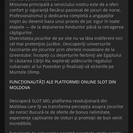
Misiunea principală a serviciului nostru este de a oferi
confort și siguranță fiecărui pasionat de jocuri de noroc.
Profesionalismul și dedicarea completă a angajaților
noștri au devenit baza unui proces de joc sigur în toate
etapele — de la depunerea fondurilor până la retragerea
câștigurilor.
Diversitatea jocurilor de pe site nu va lăsa indiferent nici
cel mai pretențios jucător. Descoperiți universurile
fascinante ale jocurilor prin ofertele inovatoare de la
Greentube: începeți cu deșerturile fierbinți ale Egiptului
în căutarea Cărții Ra, explorați adâncurile regatului
subacvatic al lui Poseidon și finalizați-vă victoriile pe
Muntele Olimp.
FUNCȚIONALITĂȚI ALE PLATFORMEI ONLINE SLOT DIN
MOLDOVA
Descoperă SLOT.MD, platforma revoluționară din
Moldova care îți va transforma percepția asupra jocurilor
de noroc! Bucură-te de oferte de bonus nelimitate,
experiențe captivante de sloturi și promoții de bun venit
incredibile.