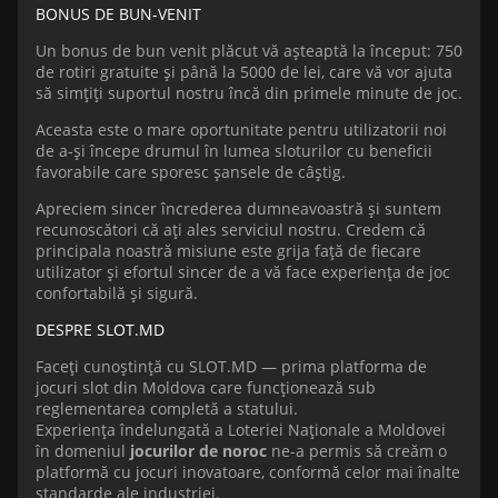
BONUS DE BUN-VENIT
Un bonus de bun venit plăcut vă așteaptă la început: 750
de rotiri gratuite și până la 5000 de lei, care vă vor ajuta
să simțiți suportul nostru încă din primele minute de joc.
Aceasta este o mare oportunitate pentru utilizatorii noi
de a-și începe drumul în lumea sloturilor cu beneficii
favorabile care sporesc șansele de câștig.
Apreciem sincer încrederea dumneavoastră și suntem
recunoscători că ați ales serviciul nostru. Credem că
principala noastră misiune este grija față de fiecare
utilizator și efortul sincer de a vă face experiența de joc
confortabilă și sigură.
DESPRE SLOT.MD
Faceți cunoștință cu SLOT.MD — prima platforma de
jocuri slot din Moldova care funcționează sub
reglementarea completă a statului.
Experiența îndelungată a Loteriei Naționale a Moldovei
în domeniul
jocurilor de noroc
ne-a permis să creăm o
platformă cu jocuri inovatoare, conformă celor mai înalte
standarde ale industriei.