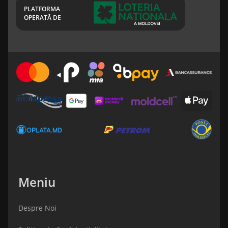
support@slot.md
PLATFORMA
OPERATĂ DE
Meniu
Despre Noi