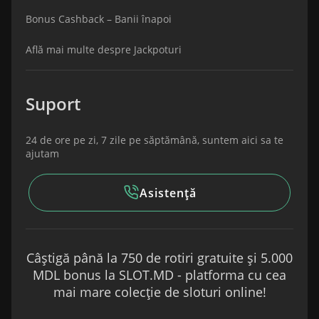
Bonus Cashback – Banii înapoi
Află mai multe despre Jackpoturi
Suport
24 de ore pe zi, 7 zile pe săptămână, suntem aici sa te
ajutam
Asistență
Câștigă până la 750 de rotiri gratuite și 5.000
MDL bonus la SLOT.MD - platforma cu cea
mai mare colecție de sloturi online!